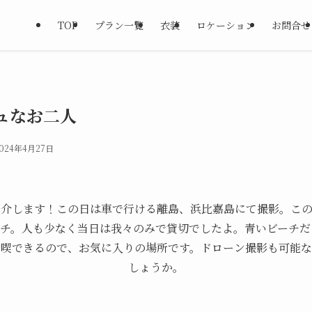
TOP
プラン一覧
衣装
ロケーション
お問合せ
ュなお二人
024年4月27日
紹介します！この日は車で行ける離島、浜比嘉島にて撮影。この
ーチ。人も少なく当日は我々のみで貸切でしたよ。青いビーチだ
満喫できるので、お気に入りの場所です。ドローン撮影も可能な
しょうか。