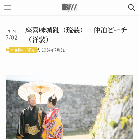
座喜味城趾（琉装）＋仲泊ビーチ
2024
7/02
（洋装）
お客様のご紹介
2024年7月2日