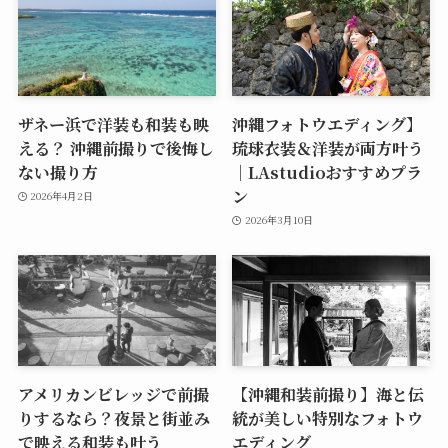
ザネー浜で洋装も和装も映
沖縄フォトウエディング】
える？ 沖縄前撮りで後悔し
琉球衣装＆洋装が両方叶う
ない撮り方
｜LAstudioおすすめプラ
ン
2026年4月2日
2026年3月10日
アメリカンビレッジで前撮
【沖縄和装前撮り】海と伝
りするなら？夜景と街並み
統が美しい特別なフォトウ
で映える和装も叶う
エディング