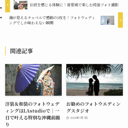
伝統を感じる体験に！首里城で楽しむ琉装フォト撮影
海が見えるチャペルで感動の1枚を！フォトウェディ
ングでしか味わえない瞬間
関連記事
洋装＆和装のフォトウェデ
お勧めのフォトウエディン
ィングはLAstudioで｜一
グスタジオ
日で叶える特別な沖縄前撮
2026年7月7日
り