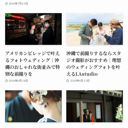
2026年7月13日
アメリカンビレッジで叶え
沖縄で前撮りするならスタ
るフォトウェディング｜沖
ジオ撮影がおすすめ｜理想
縄のおしゃれな街並みで特
のウェディングフォトを叶
別な前撮りを
えるLAstudio
2026年6月24日
2026年6月23日