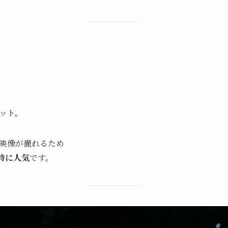
ット。
映像が撮れるため
特に人気
です。