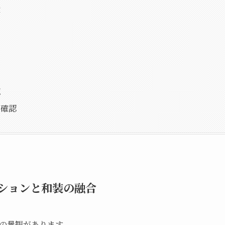
産
認
の確認
ションと和装の融合
の景観があります。