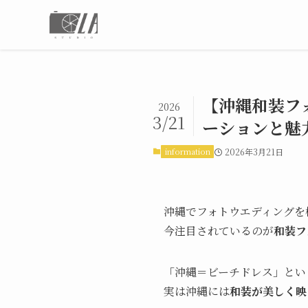
【沖縄和装フ
2026
3/21
ーションと魅
information
2026年3月21日
沖縄でフォトウエディングを
今注目されているのが
和装フ
「沖縄＝ビーチドレス」とい
実は沖縄には
和装が美しく映