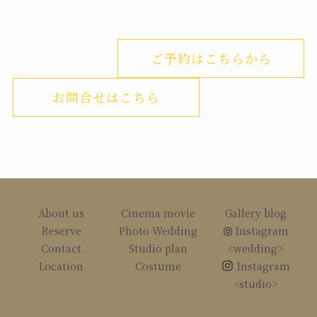
ご予約はこちらから
お問合せはこちら
About us
Cinema movie
Gallery blog
Reserve
Photo Wedding
Instagram
Contact
Studio plan
<wedding>
Location
Costume
Instagram
<studio>