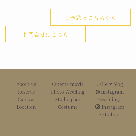
ご予約はこちらから
お問合せはこちら
About us
Cinema movie
Gallery blog
Reserve
Photo Wedding
Instagram
Contact
Studio plan
<wedding>
Location
Costume
Instagram
<studio>