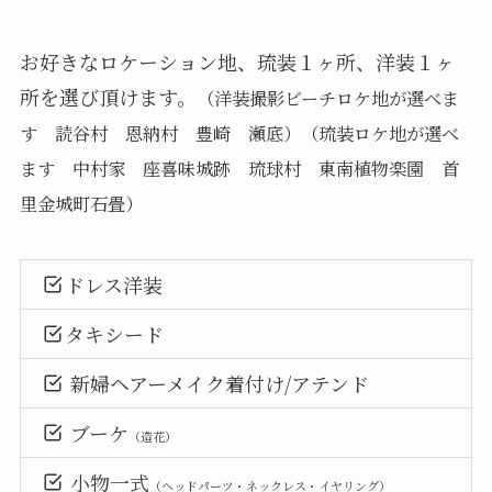
お好きなロケーション地、琉装１ヶ所、洋装１ヶ
所を選び頂けます。
（洋装撮影ビーチロケ地が選べま
す 読谷村 恩納村 豊崎 瀬底）（琉装ロケ地が選べ
ます 中村家 座喜味城跡 琉球村 東南植物楽園 首
里金城町石畳）
ドレス洋装
タキシード
新婦ヘアーメイク着付け/アテンド
ブーケ
（造花）
小物一式
（ヘッドパーツ・ネックレス・イヤリング）